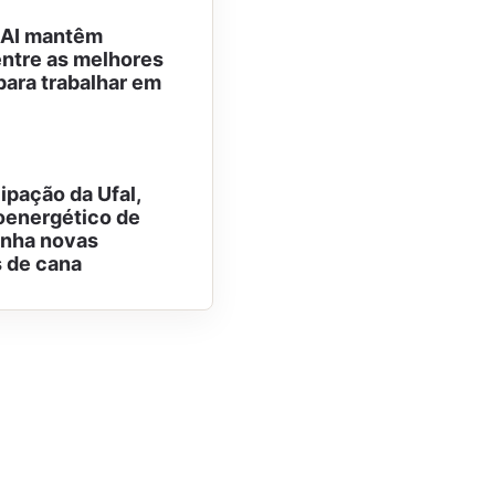
NAI mantêm
ntre as melhores
ara trabalhar em
ipação da Ufal,
oenergético de
anha novas
 de cana