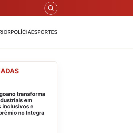
RIOR
POLÍCIA
ESPORTES
NADAS
agoano transforma
ndustriais em
 inclusivos e
prêmio no Integra