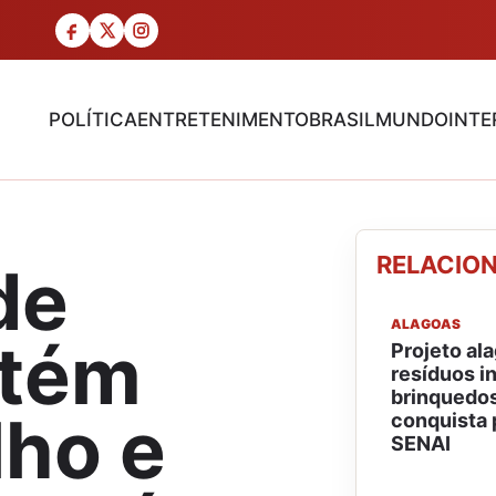
POLÍTICA
ENTRETENIMENTO
BRASIL
MUNDO
INTE
RELACIO
de
ALAGOAS
ntém
Projeto al
resíduos i
brinquedos
lho e
conquista 
SENAI