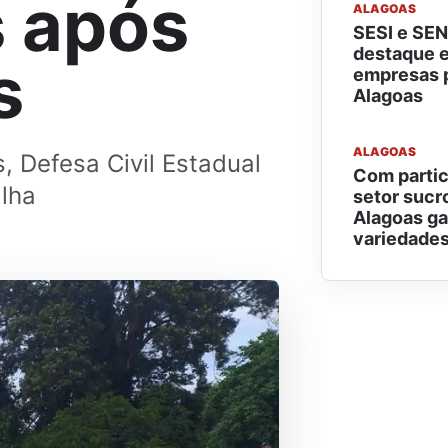
s após
ALAGOAS
SESI e SE
destaque e
s
empresas p
Alagoas
ALAGOAS
, Defesa Civil Estadual
Com partic
alha
setor sucr
Alagoas g
variedades