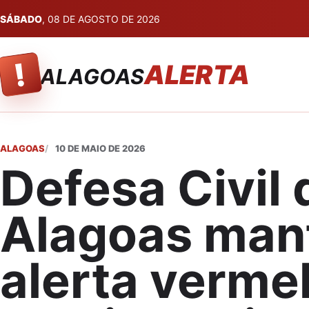
SÁBADO
, 08 DE AGOSTO DE 2026
!
ALERTA
ALAGOAS
ALAGOAS
10 DE MAIO DE 2026
Defesa Civil 
Alagoas ma
alerta verme