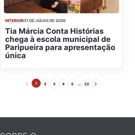
INTERIOR
31 DE JULHO DE 2026
Tia Márcia Conta Histórias
chega à escola municipal de
Paripueira para apresentação
única
1
2
3
4
5
…
22