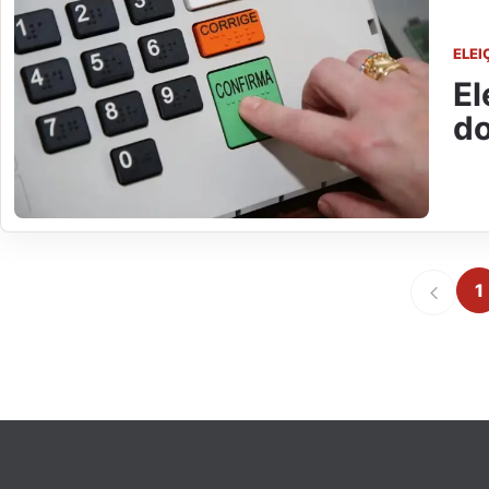
ELEI
El
do
1