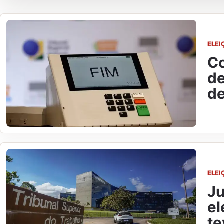
ELEI
Co
de
de
ELEI
Ju
el
te