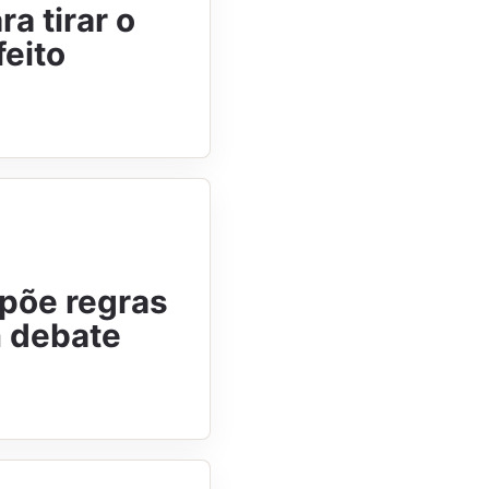
a tirar o
feito
 põe regras
m debate