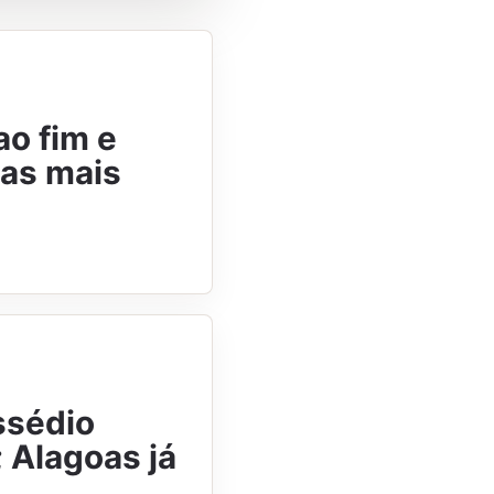
o fim e
oas mais
ssédio
; Alagoas já