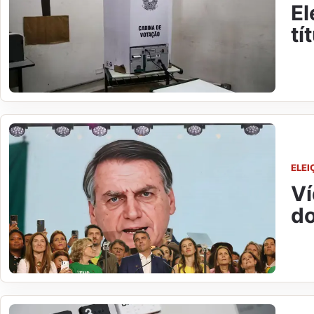
El
tí
ELEI
Ví
do