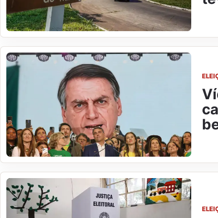
ELEI
Ví
ca
be
ELEI