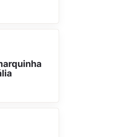
 marquinha
lia