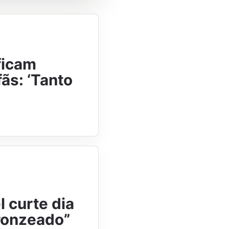
 ficam
ãs: ‘Tanto
 curte dia
bronzeado”