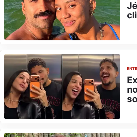
Jé
cl
ENT
Ex
no
so