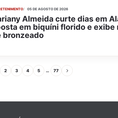
RETENIMENTO
05 DE AGOSTO DE 2026
riany Almeida curte dias em A
osta em biquíni florido e exib
e bronzeado
2
3
4
5
…
77