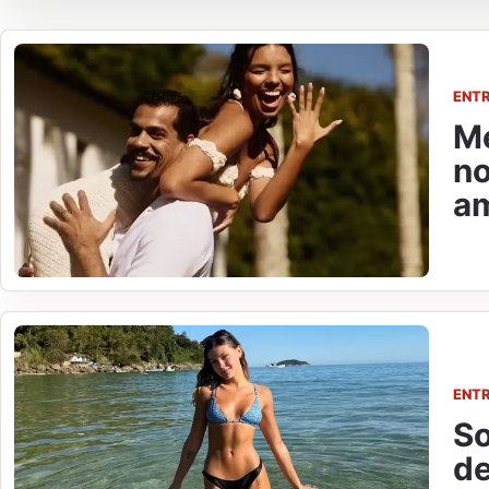
ENT
Me
no
am
ENT
So
de