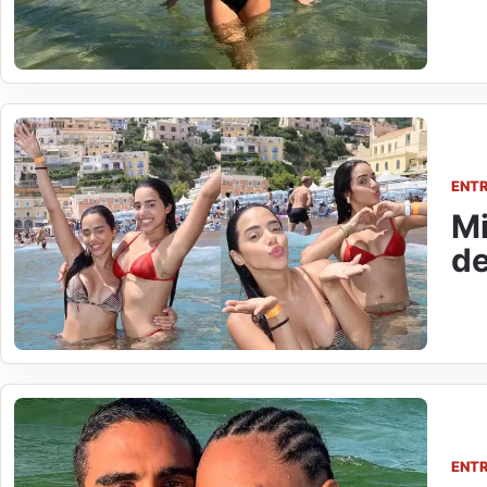
ENT
Mi
de
ENT