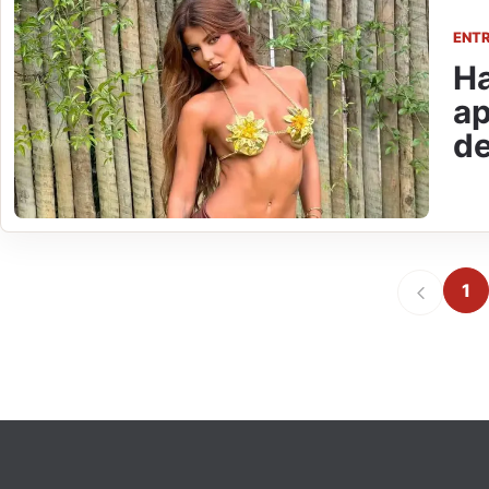
ENT
Ha
ap
d
1