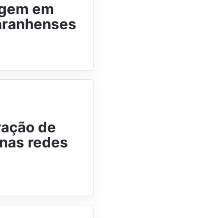
urgem em
aranhenses
ração de
nas redes