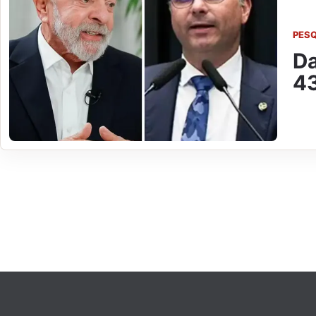
PES
Da
43