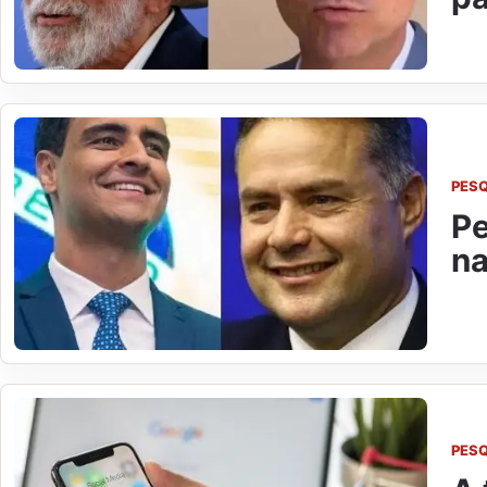
PES
Pe
na
PES