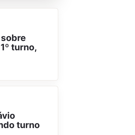
 sobre
1º turno,
ávio
ndo turno