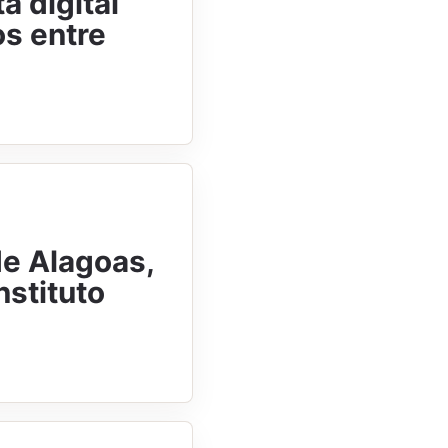
a digital
os entre
de Alagoas,
nstituto