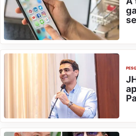
A 
ga
se
PES
JH
ap
P