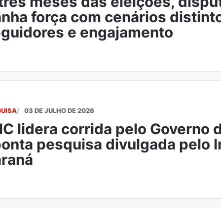
três meses das eleições, disput
nha força com cenários distint
guidores e engajamento
QUISA
03 DE JULHO DE 2026
C lidera corrida pelo Governo 
onta pesquisa divulgada pelo I
araná