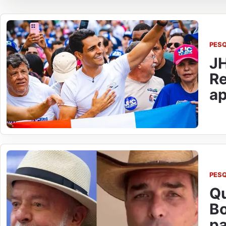
PES
JH
Re
ap
PES
Qu
Bo
pa