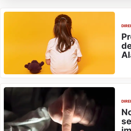
DIR
Pr
de
Al
DIR
No
se
im