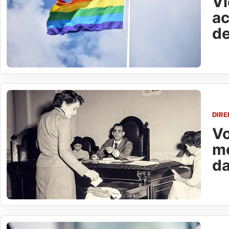
Vi
ac
de
DIR
Vo
me
da