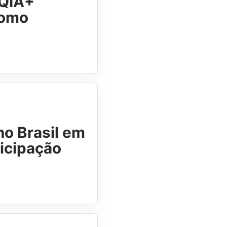
TQIA+
como
no Brasil em
ticipação