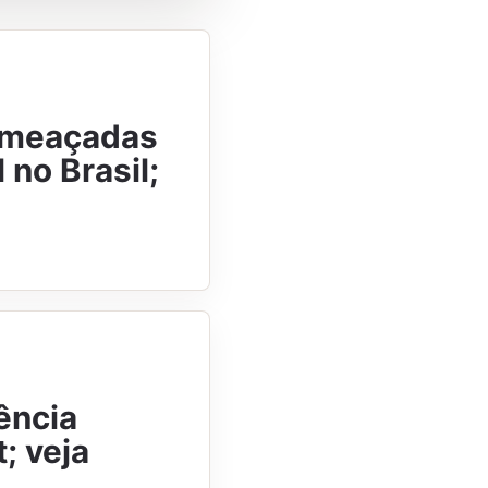
 ameaçadas
 no Brasil;
ência
; veja