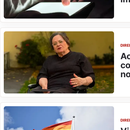
DIR
Ao
co
n
DIR