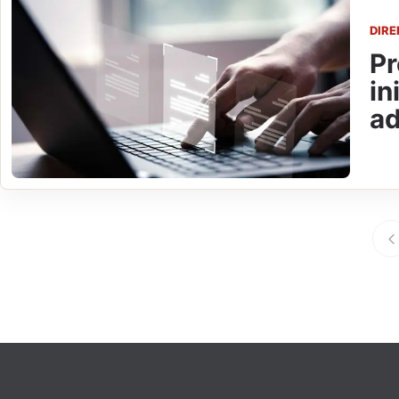
DIR
Pr
in
ad