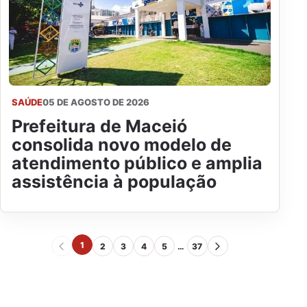
SAÚDE
05 DE AGOSTO DE 2026
Prefeitura de Maceió
consolida novo modelo de
atendimento público e amplia
assistência à população
1
2
3
4
5
…
37