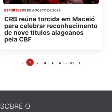
ESPORTES
05 DE AGOSTO DE 2026
CRB reúne torcida em Maceió
para celebrar reconhecimento
de nove títulos alagoanos
pela CBF
1
2
3
4
5
…
81
SOBRE O