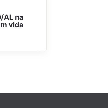
D/AL na
am vida