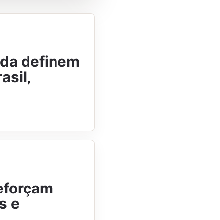
inda definem
asil,
reforçam
s e