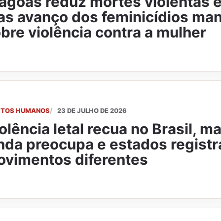
agoas reduz mortes violentas 
s avanço dos feminicídios man
bre violência contra a mulher
EITOS HUMANOS
23 DE JULHO DE 2026
olência letal recua no Brasil, m
nda preocupa e estados regist
vimentos diferentes