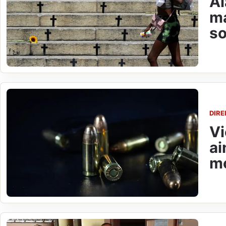
Al
ma
so
DIR
Vi
ai
mo