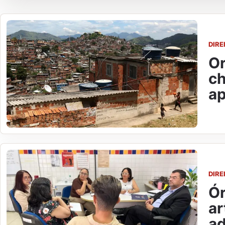
DIR
Or
ch
ap
DIR
Ór
ar
ad