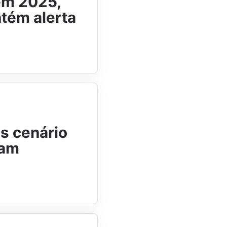
em 2025,
tém alerta
as cenário
ram