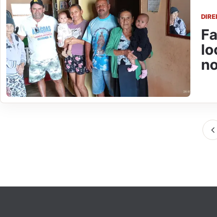
DIR
Fa
lo
no