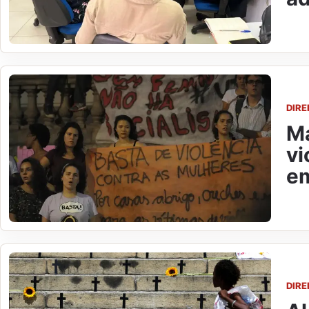
DIR
Ma
vi
e
DIR