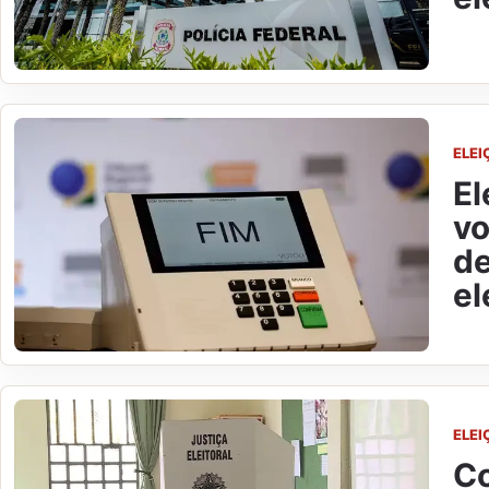
ELEI
El
vo
de
el
ELEI
Co