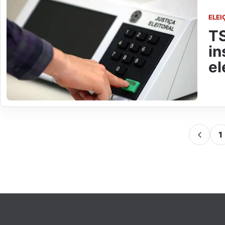
ELEI
TS
in
el
1