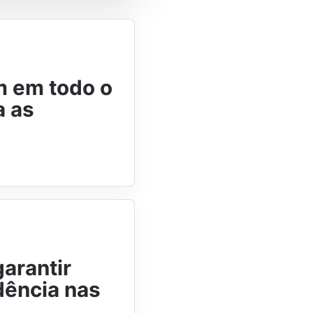
m em todo o
a as
garantir
dência nas