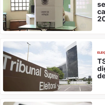
se
ca
2
ELEI
TS
di
de