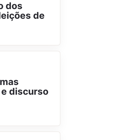
o dos
leições de
rmas
 e discurso