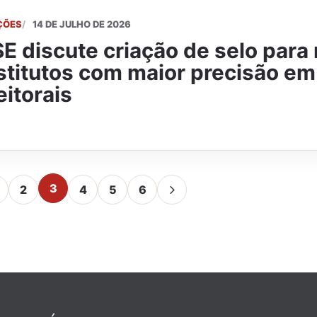
ÇÕES
14 DE JULHO DE 2026
E discute criação de selo para
stitutos com maior precisão e
eitorais
3
2
4
5
6