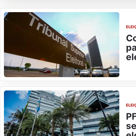
ELEI
Co
pa
el
ELEI
PF
se
el