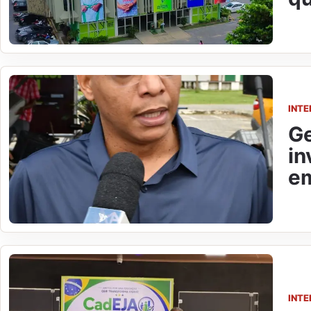
INTE
Ge
in
e
INTE