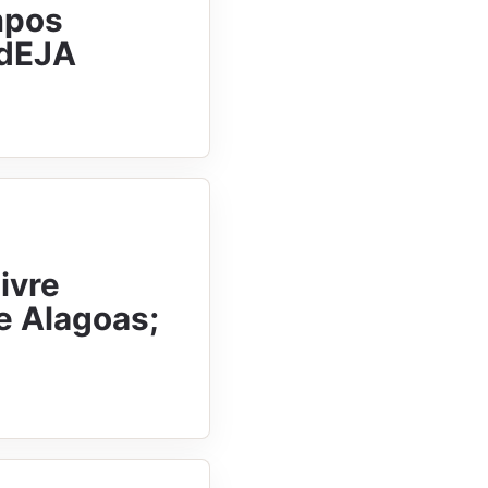
mpos
adEJA
ivre
e Alagoas;