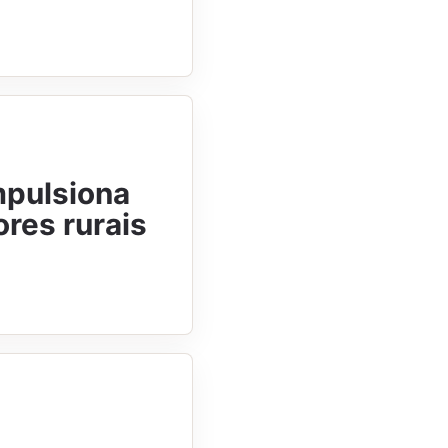
mpulsiona
ores rurais