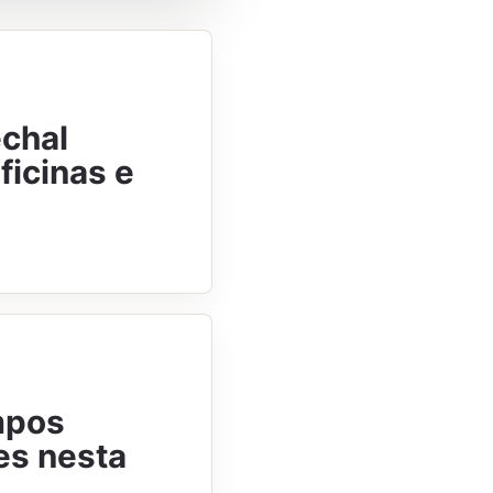
echal
ficinas e
mpos
es nesta