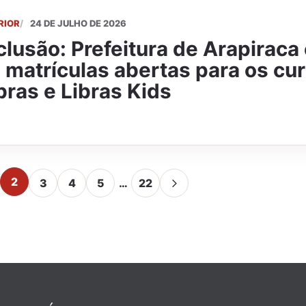
RIOR
24 DE JULHO DE 2026
clusão: Prefeitura de Arapiraca
 matrículas abertas para os cu
bras e Libras Kids
2
3
4
5
…
22