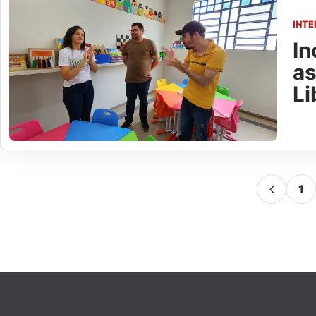
INTE
In
as
Li
1