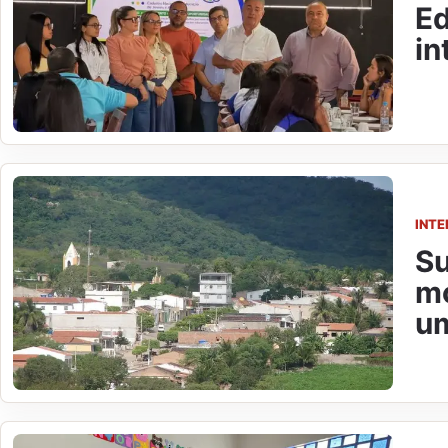
Ed
in
INTE
Su
mo
u