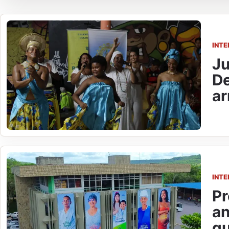
INTE
Ju
De
ar
INTE
Pr
an
qu