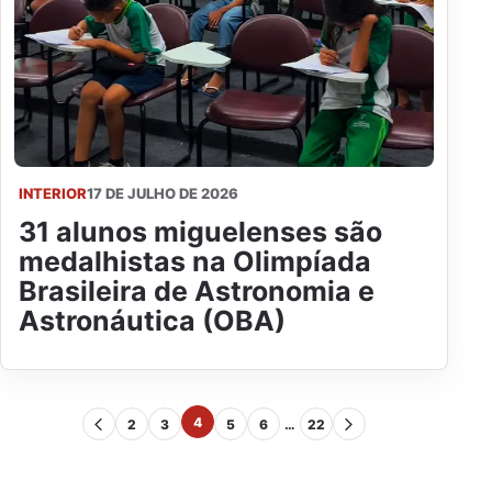
INTERIOR
17 DE JULHO DE 2026
31 alunos miguelenses são
medalhistas na Olimpíada
Brasileira de Astronomia e
Astronáutica (OBA)
4
2
3
5
6
…
22