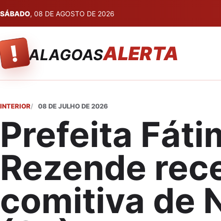
SÁBADO
, 08 DE AGOSTO DE 2026
!
ALERTA
ALAGOAS
INTERIOR
08 DE JULHO DE 2026
Prefeita Fát
Rezende rec
comitiva de 