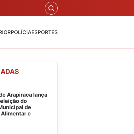
RIOR
POLÍCIA
ESPORTES
NADAS
 de Arapiraca lança
 eleição do
unicipal de
Alimentar e
l