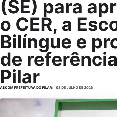
(SE) para ap
o CER, a Esc
Bilíngue e pr
de referênci
Pilar
ASCOM PREFEITURA DO PILAR
08 DE JULHO DE 2026