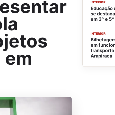
resentar
INTERIOR
Educação 
se destaca
ola
em 3º e 5º
ojetos
INTERIOR
Bilhetagem
em funcio
a em
transporte
Arapiraca