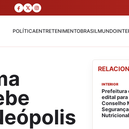
POLÍTICA
ENTRETENIMENTO
BRASIL
MUNDO
INTE
RELACIO
ima
INTERIOR
ebe
Prefeitura
edital para
Conselho M
Neópolis
Segurança 
Nutriciona