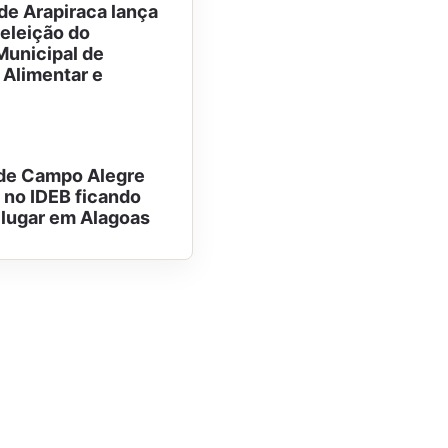
 de Arapiraca lança
 eleição do
unicipal de
Alimentar e
l
de Campo Alegre
 no IDEB ficando
 lugar em Alagoas