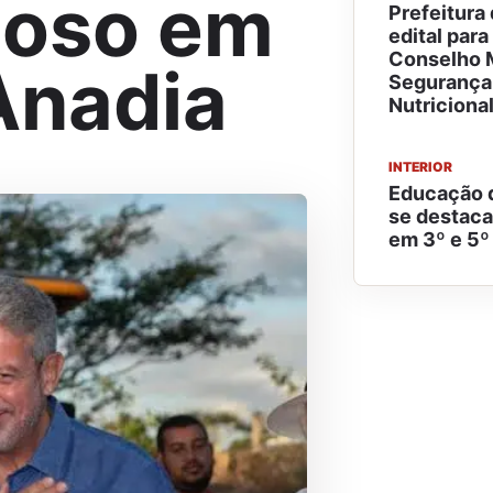
gioso em
Prefeitura
edital para
Conselho M
Anadia
Segurança 
Nutriciona
INTERIOR
Educação 
se destaca
em 3º e 5º