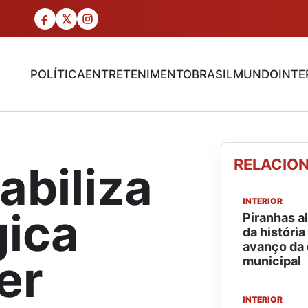
POLÍTICA
ENTRETENIMENTO
BRASIL
MUNDO
INTE
RELACIO
abiliza
INTERIOR
gica
Piranhas a
da história
avanço da
er
municipal
INTERIOR