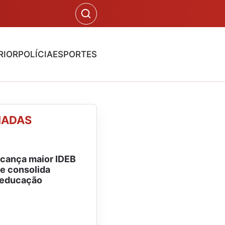
RIOR
POLÍCIA
ESPORTES
NADAS
lcança maior IDEB
 e consolida
 educação