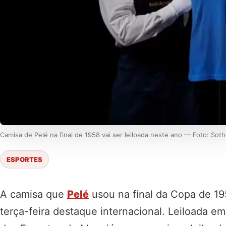
Camisa de Pelé na final de 1958 vai ser leiloada neste ano — Foto: Soth
ESPORTES
A camisa que
Pelé
usou na final da Copa de 19
terça-feira destaque internacional. Leiloada e