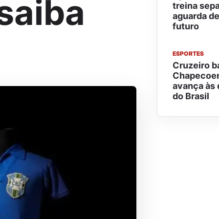
saiba
treina sep
aguarda de
futuro
ESPORTES
Cruzeiro b
Chapecoen
avança às 
do Brasil