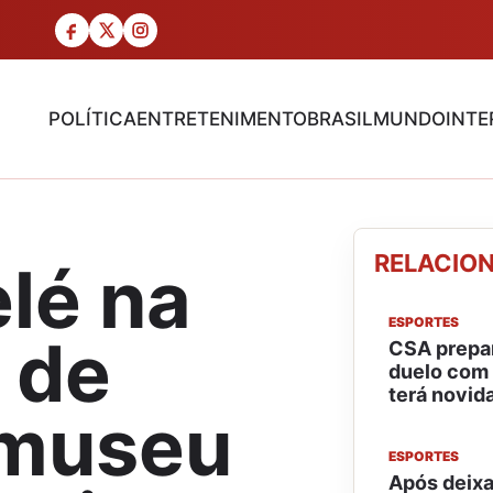
POLÍTICA
ENTRETENIMENTO
BRASIL
MUNDO
INTE
RELACIO
lé na
ESPORTES
 de
CSA prepa
duelo com 
terá novid
 museu
ESPORTES
Após deixar