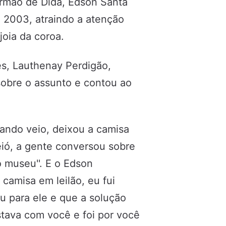
irmão de Dida, Edson Santa
 2003, atraindo a atenção
joia da coroa.
es, Lauthenay Perdigão,
sobre o assunto e contou ao
ando veio, deixou a camisa
ió, a gente conversou sobre
o museu''. E o Edson
camisa em leilão, eu fui
u para ele e que a solução
estava com você e foi por você