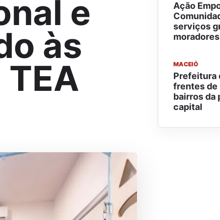
onal e
Ação Empo
Comunidad
serviços g
do às
moradores
 TEA
MACEIÓ
Prefeitura
frentes d
bairros da 
capital