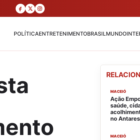
POLÍTICA
ENTRETENIMENTO
BRASIL
MUNDO
INTE
RELACIO
sta
MACEIÓ
Ação Empo
saúde, cid
acolhiment
ento
no Antares
MACEIÓ