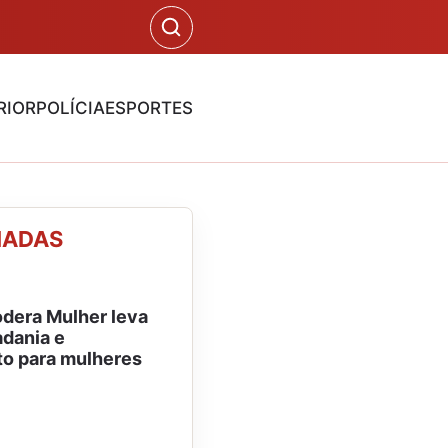
RIOR
POLÍCIA
ESPORTES
NADAS
dera Mulher leva
adania e
o para mulheres