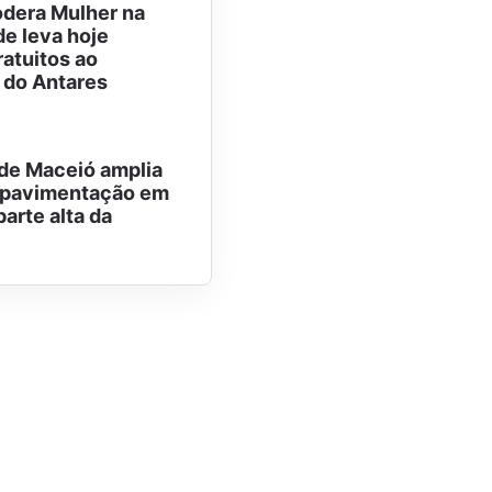
dera Mulher na
e leva hoje
ratuitos ao
 do Antares
 de Maceió amplia
e pavimentação em
parte alta da