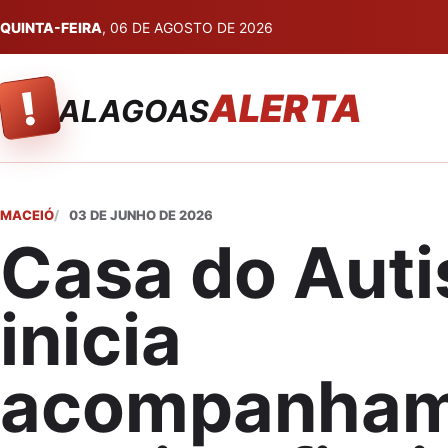
QUINTA-FEIRA
, 06 DE AGOSTO DE 2026
!
ALERTA
ALAGOAS
MACEIÓ
03 DE JUNHO DE 2026
Casa do Auti
inicia
acompanham