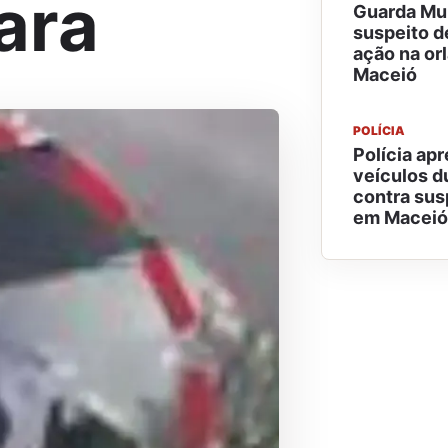
ara
Guarda Mun
suspeito d
ação na or
Maceió
POLÍCIA
Polícia ap
veículos d
contra sus
em Maceió