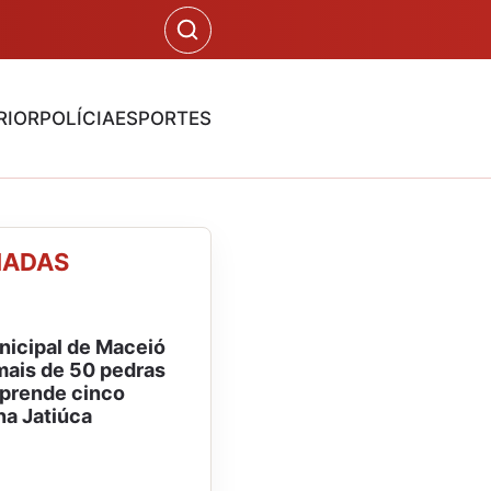
RIOR
POLÍCIA
ESPORTES
NADAS
icipal de Maceió
ais de 50 pedras
 prende cinco
na Jatiúca