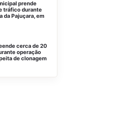
icipal prende
e tráfico durante
la da Pajuçara, em
reende cerca de 20
urante operação
peita de clonagem