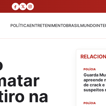
POLÍTICA
ENTRETENIMENTO
BRASIL
MUNDO
INTE
RELACIO
o
POLÍCIA
matar
Guarda Mun
apreende m
de crack e
iro na
suspeitos 
POLÍCIA