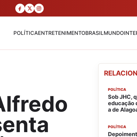
POLÍTICA
ENTRETENIMENTO
BRASIL
MUNDO
INTE
RELACIO
POLÍTICA
Alfredo
Sob JHC, q
educação 
a de Alago
senta
POLÍTICA
Depoiment