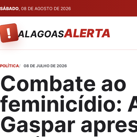
SÁBADO
, 08 DE AGOSTO DE 2026
!
ALERTA
ALAGOAS
POLÍTICA
08 DE JULHO DE 2026
Combate ao
feminicídio: 
Gaspar apre