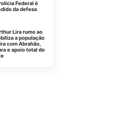
olícia Federal é
edido da defesa
rthur Lira rumo ao
iliza a população
ira com Abrahão,
ra e apoio total do
te