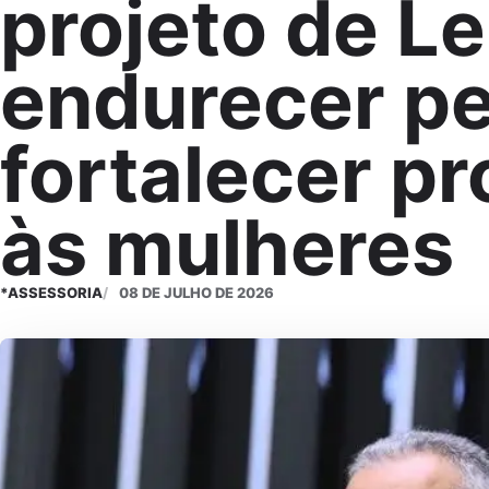
projeto de Le
endurecer p
fortalecer p
às mulheres
*ASSESSORIA
08 DE JULHO DE 2026