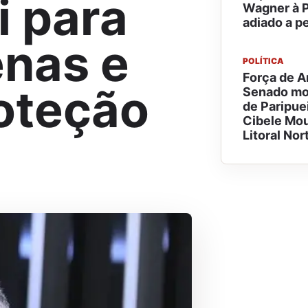
i para
Wagner à P
adiado a p
enas e
POLÍTICA
Força de A
roteção
Senado mob
de Paripue
Cibele Mou
Litoral Nor