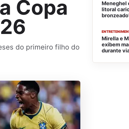
 a Copa
Meneghel c
litoral car
bronzeado
026
ENTRETENIME
Mirella e M
exibem mar
ses do primeiro filho do
durante via