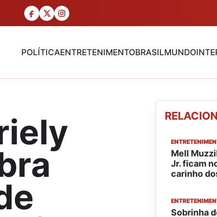
POLÍTICA
ENTRETENIMENTO
BRASIL
MUNDO
INTE
RELACIO
riely
ENTRETENIME
bra
Mell Muzzi
Jr. ficam 
carinho dos
de
ENTRETENIME
Sobrinha d