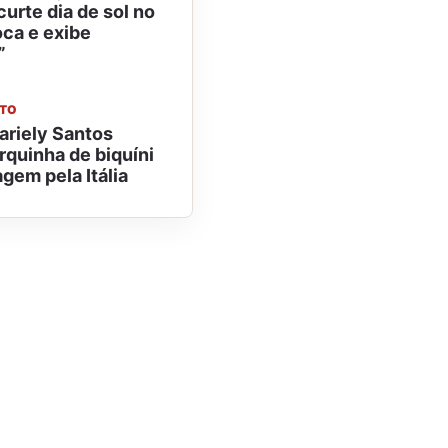
urte dia de sol no
ioca e exibe
”
NTO
ariely Santos
quinha de biquíni
gem pela Itália