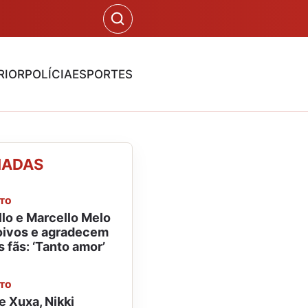
RIOR
POLÍCIA
ESPORTES
NADAS
NTO
llo e Marcello Melo
noivos e agradecem
 fãs: ‘Tanto amor’
NTO
e Xuxa, Nikki