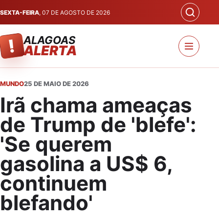
SEXTA-FEIRA
, 07 DE AGOSTO DE 2026
ALAGOAS
!
ALERTA
MUNDO
25 DE MAIO DE 2026
Irã chama ameaças
de Trump de 'blefe':
'Se querem
gasolina a US$ 6,
continuem
blefando'