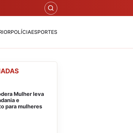
RIOR
POLÍCIA
ESPORTES
NADAS
dera Mulher leva
adania e
o para mulheres