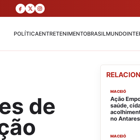
POLÍTICA
ENTRETENIMENTO
BRASIL
MUNDO
INTE
RELACIO
MACEIÓ
es de
Ação Empo
saúde, cid
acolhiment
ação
no Antares
MACEIÓ