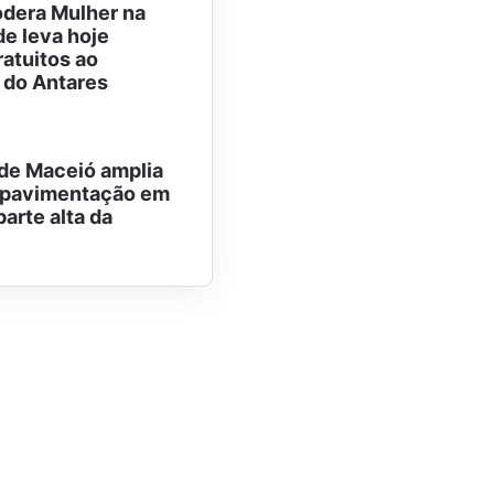
dera Mulher na
e leva hoje
ratuitos ao
 do Antares
 de Maceió amplia
e pavimentação em
parte alta da