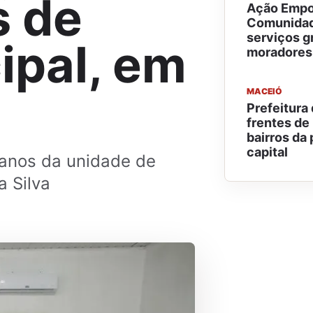
s de
Ação Empo
Comunidad
serviços g
ipal, em
moradores
MACEIÓ
Prefeitura
frentes d
bairros da 
capital
8 anos da unidade de
a Silva