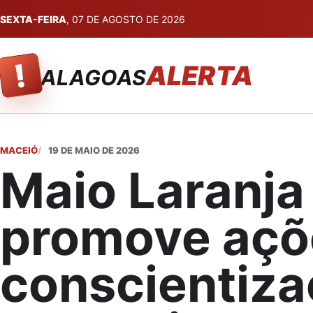
SEXTA-FEIRA
, 07 DE AGOSTO DE 2026
!
ALERTA
ALAGOAS
MACEIÓ
19 DE MAIO DE 2026
Maio Laranja
promove açõ
conscientiz