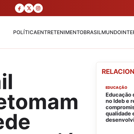
POLÍTICA
ENTRETENIMENTO
BRASIL
MUNDO
INTE
RELACIO
il
EDUCAÇÃO
retomam
Educação 
no Ideb e r
compromis
ede
qualidade 
desenvolv