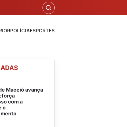
RIOR
POLÍCIA
ESPORTES
NADAS
de Maceió avança
eforça
so com a
e o
imento