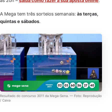
as 20h –
saiba como fazer a sua aposta online
.
A Mega tem três sorteios semanais:
às terças,
quintas e sábados
.
Resultado do concurso 3011 da Mega-Sena. — Foto: Reprodução
/ Caixa