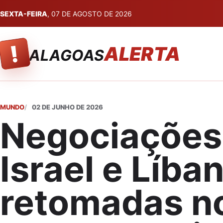
SEXTA-FEIRA
, 07 DE AGOSTO DE 2026
!
ALERTA
ALAGOAS
MUNDO
02 DE JUNHO DE 2026
Negociações
Israel e Líba
retomadas n