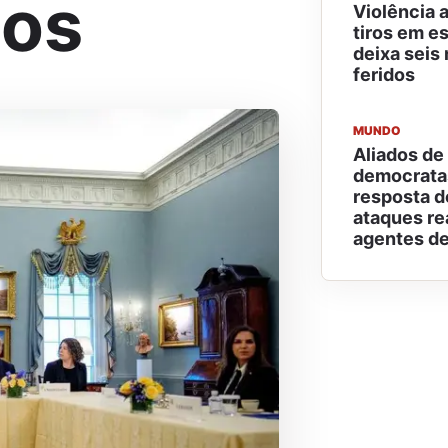
dos
Violência 
tiros em es
deixa seis
feridos
MUNDO
Aliados de
democratas
resposta d
ataques re
agentes de