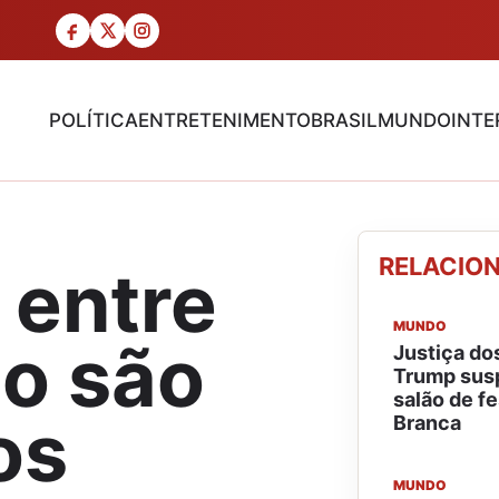
POLÍTICA
ENTRETENIMENTO
BRASIL
MUNDO
INTE
RELACIO
 entre
MUNDO
no são
Justiça d
Trump sus
salão de f
os
Branca
MUNDO