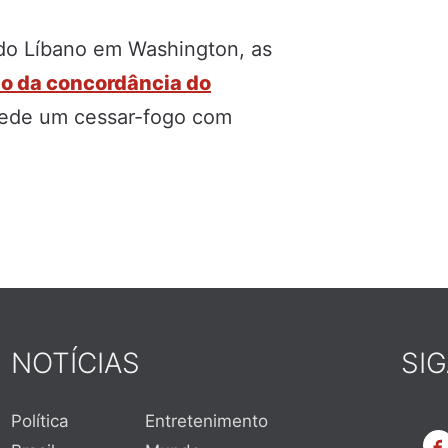
o Líbano em Washington, as
o da concordância do
ede um cessar-fogo com
NOTÍCIAS
SI
Política
Entretenimento