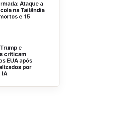
armada: Ataque a
cola na Tailândia
 mortos e 15
 Trump e
 criticam
os EUA após
alizados por
 IA