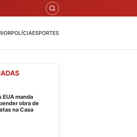
RIOR
POLÍCIA
ESPORTES
NADAS
os EUA manda
pender obra de
estas na Casa