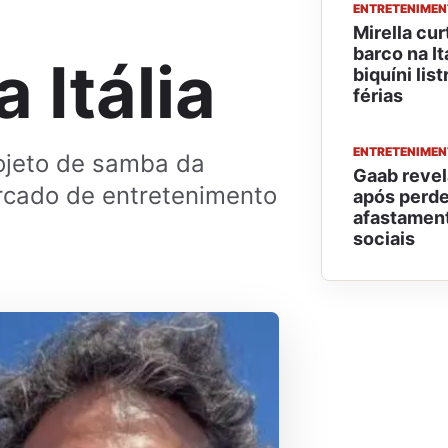
ENTRETENIME
Mirella cur
barco na It
 Itália
biquíni lis
férias
ENTRETENIME
ojeto de samba da
Gaab revel
rcado de entretenimento
após perde
afastament
sociais