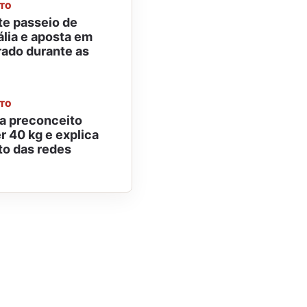
NTO
te passeio de
ália e aposta em
trado durante as
NTO
a preconceito
r 40 kg e explica
o das redes