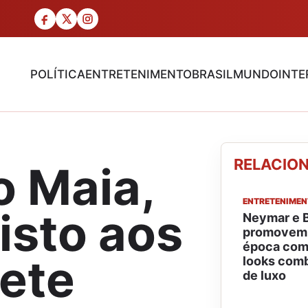
POLÍTICA
ENTRETENIMENTO
BRASIL
MUNDO
INTE
RELACIO
 Maia,
ENTRETENIME
isto aos
Neymar e B
promovem a
época com 
vete
looks com
de luxo