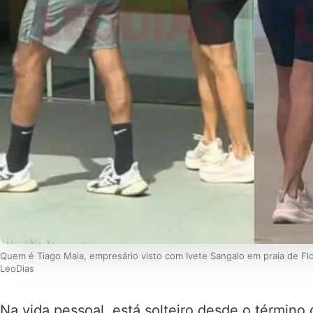
Quem é Tiago Maia, empresário visto com Ivete Sangalo em praia de Fl
LeoDias
Na vida pessoal, está solteiro desde o términ