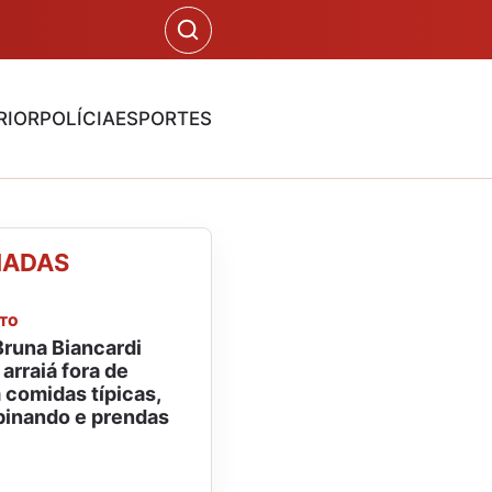
RIOR
POLÍCIA
ESPORTES
NADAS
NTO
runa Biancardi
rraiá fora de
comidas típicas,
binando e prendas