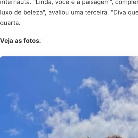
internauta. "Linda, você e a paisagem", comp
luxo de beleza", avaliou uma terceira. "Diva que
quarta.
Veja as fotos: