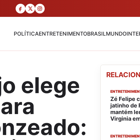
POLÍTICA
ENTRETENIMENTO
BRASIL
MUNDO
INTE
RELACIO
jo elege
ENTRETENIME
para
Zé Felipe 
jatinho de
mantém le
onzeado:
Virginia e
ENTRETENIME