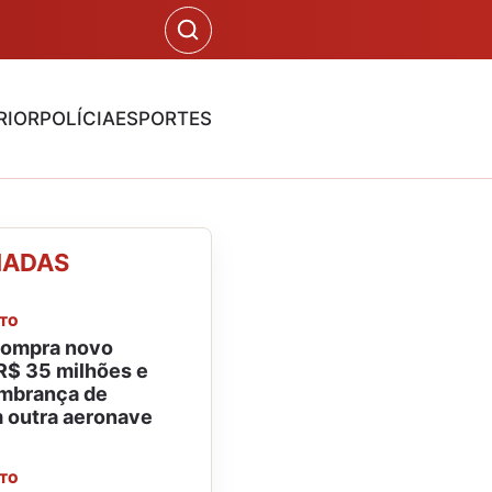
RIOR
POLÍCIA
ESPORTES
NADAS
NTO
compra novo
 R$ 35 milhões e
mbrança de
m outra aeronave
NTO