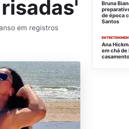
risadas'
Bruna Bian
preparativo
de época 
Santos
anso em registros
ENTRETENIME
Ana Hickm
em chá de 
casamento