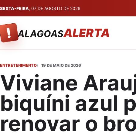
SEXTA-FEIRA
, 07 DE AGOSTO DE 2026
!
ALERTA
ALAGOAS
ENTRETENIMENTO
19 DE MAIO DE 2026
Viviane Arau
biquíni azul 
renovar o br