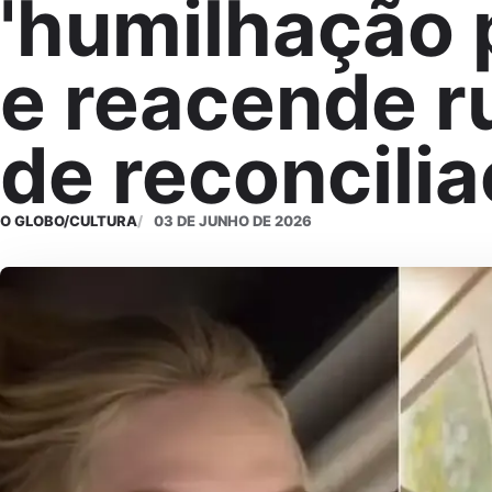
'humilhação 
e reacende 
de reconcili
O GLOBO/CULTURA
03 DE JUNHO DE 2026