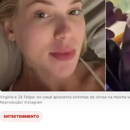
Virginia e Zé Felipe: ex-casal apresenta sintomas de virose na mesma s
Reprodução/ Instagram
ENTRETENIMENTO