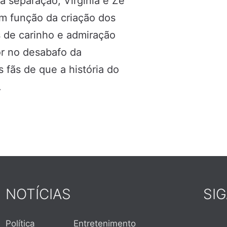
a separação, Virginia e Zé
m função da criação dos
 de carinho e admiração
or no desabafo da
s fãs de que a história do
.
NOTÍCIAS
SI
Política
Entretenimento