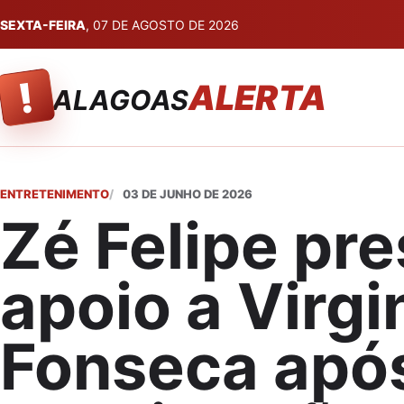
SEXTA-FEIRA
, 07 DE AGOSTO DE 2026
!
ALERTA
ALAGOAS
ENTRETENIMENTO
03 DE JUNHO DE 2026
Zé Felipe pre
apoio a Virgi
Fonseca apó