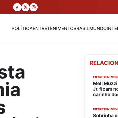
POLÍTICA
ENTRETENIMENTO
BRASIL
MUNDO
INTE
RELACIO
sta
ENTRETENIME
nia
Mell Muzzi
Jr. ficam 
carinho dos
s
ENTRETENIME
Sobrinha d