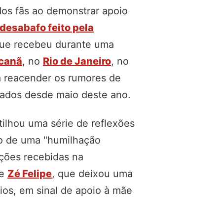
os fãs ao demonstrar apoio
desabafo feito pela
ue recebeu durante uma
canã
, no
Rio de Janeiro
, no
ra reacender os rumores de
arados desde maio deste ano.
tilhou uma série de reflexões
lvo de uma "humilhação
ações recebidas na
de
Zé Felipe
, que deixou uma
os, em sinal de apoio à mãe