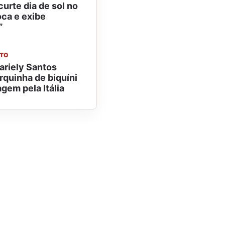
urte dia de sol no
ioca e exibe
”
NTO
ariely Santos
quinha de biquíni
gem pela Itália