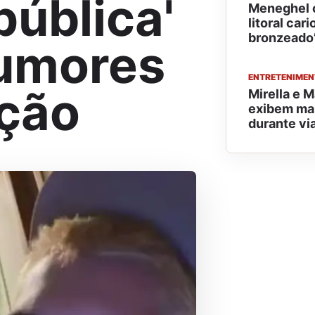
pública'
Meneghel c
litoral car
bronzeado
rumores
ENTRETENIME
ação
Mirella e M
exibem mar
durante via