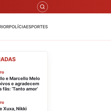
RIOR
POLÍCIA
ESPORTES
NADAS
NTO
llo e Marcello Melo
noivos e agradecem
 fãs: ‘Tanto amor’
NTO
e Xuxa, Nikki