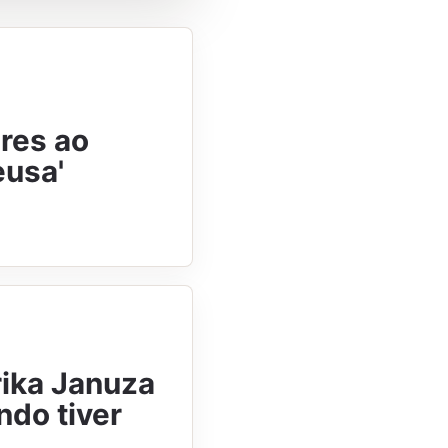
res ao
eusa'
rika Januza
ndo tiver