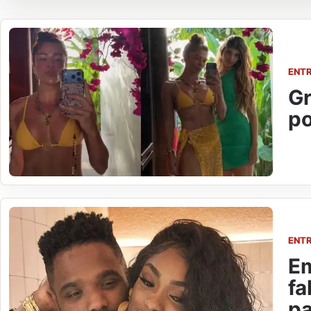
ENT
Gr
po
ENT
Em
fa
pa