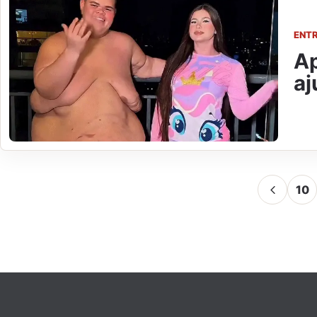
ENT
Ap
aj
10