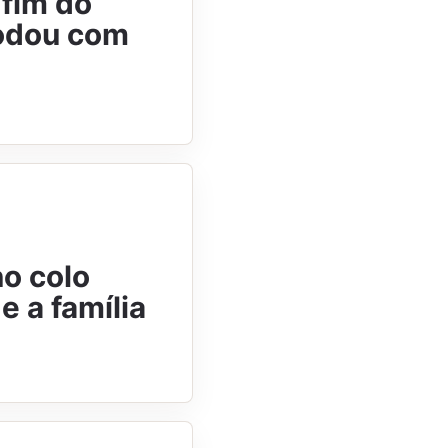
 fim do
modou com
no colo
 a família