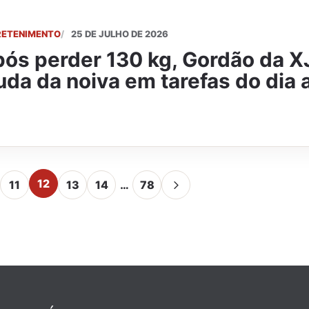
RETENIMENTO
25 DE JULHO DE 2026
ós perder 130 kg, Gordão da X
uda da noiva em tarefas do dia a
12
11
13
14
…
78