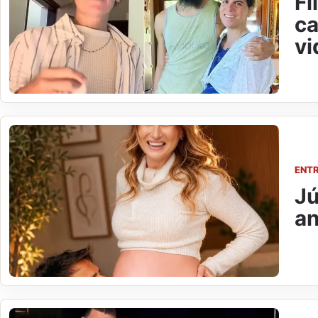
Fi
ca
vi
ENT
Jú
an