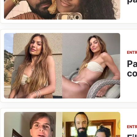
ENT
Pa
co
ENT