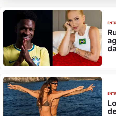
ENT
Ru
ag
d
ENT
Lo
de