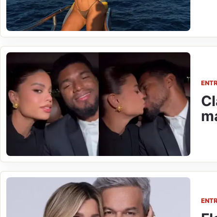
ENT
Cl
ma
ENT