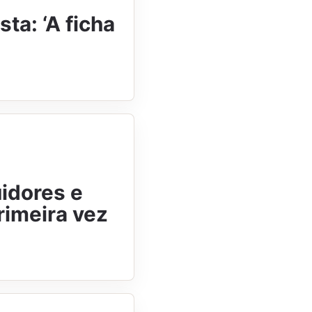
a: ‘A ficha
idores e
rimeira vez