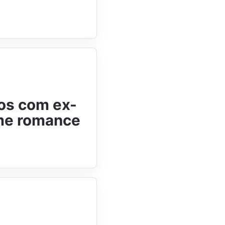
jos com ex-
me romance