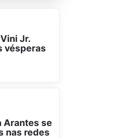
Vini Jr.
s vésperas
a Arantes se
ãs nas redes