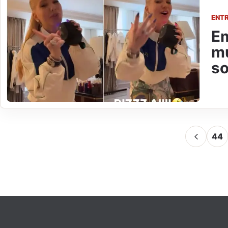
ENT
Em
mú
so
44