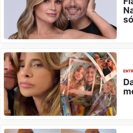
Fl
Na
só
ENT
Da
mo