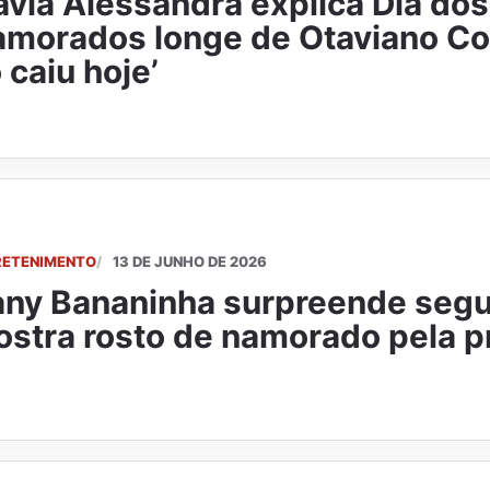
avia Alessandra explica Dia dos
morados longe de Otaviano Cost
 caiu hoje’
RETENIMENTO
13 DE JUNHO DE 2026
ny Bananinha surpreende segu
stra rosto de namorado pela p