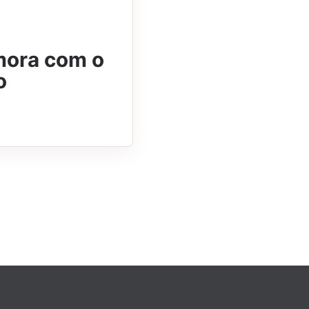
mora com o
o