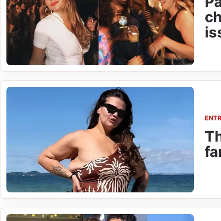
Pa
ch
is
ENT
Th
fa