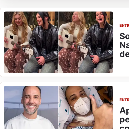
ENT
So
Na
de
ENT
Ap
pe
co