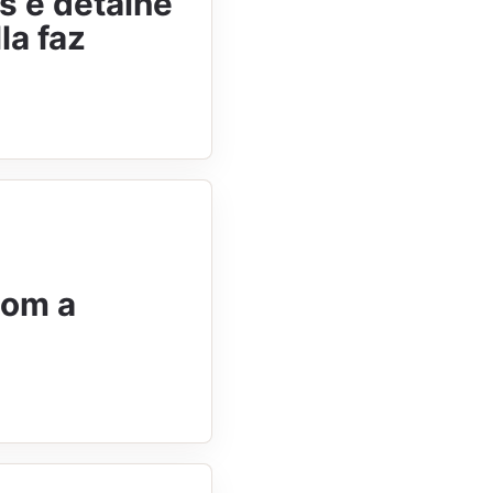
os e detalhe
la faz
com a