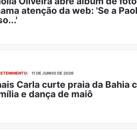
olla Oliveira abre álbum de fot
ama atenção da web: 'Se a Paol
so...'
RETENIMENTO
11 DE JUNHO DE 2026
ais Carla curte praia da Bahia 
mília e dança de maiô