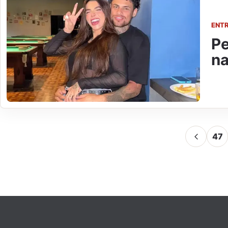
ENT
Pe
na
47