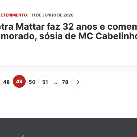
RETENIMENTO
11 DE JUNHO DE 2026
tra Mattar faz 32 anos e come
morado, sósia de MC Cabelinh
49
48
50
51
…
78