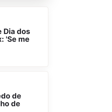
e Dia dos
x: 'Se me
edo de
nho de