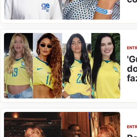
ENT
'G
do
fa
ENT