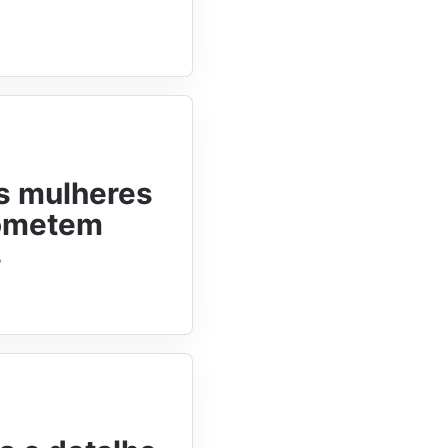
as mulheres
rometem
s