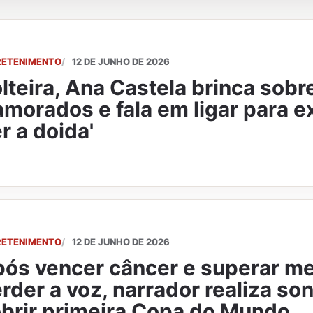
RETENIMENTO
12 DE JUNHO DE 2026
lteira, Ana Castela brinca sobr
morados e fala em ligar para e
r a doida'
RETENIMENTO
12 DE JUNHO DE 2026
ós vencer câncer e superar m
rder a voz, narrador realiza so
brir primeira Copa do Mundo