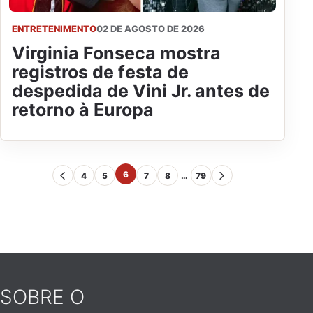
ENTRETENIMENTO
02 DE AGOSTO DE 2026
Virginia Fonseca mostra
registros de festa de
despedida de Vini Jr. antes de
retorno à Europa
6
4
5
7
8
…
79
SOBRE O