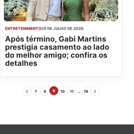
ENTRETENIMENTO
29 DE JULHO DE 2026
Após término, Gabi Martins
prestigia casamento ao lado
do melhor amigo; confira os
detalhes
9
7
8
10
11
…
78