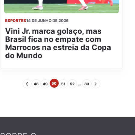
ESPORTES
14 DE JUNHO DE 2026
Vini Jr. marca golaço, mas
Brasil fica no empate com
Marrocos na estreia da Copa
do Mundo
50
48
49
51
52
…
83