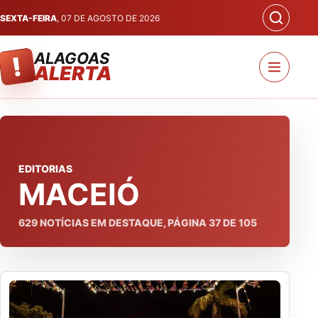
SEXTA-FEIRA
, 07 DE AGOSTO DE 2026
ALAGOAS
!
ALERTA
EDITORIAS
MACEIÓ
629
NOTÍCIAS EM DESTAQUE, PÁGINA
37
DE
105