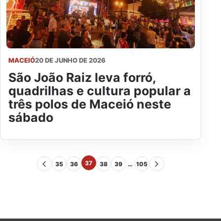
MACEIÓ
20 DE JUNHO DE 2026
São João Raiz leva forró,
quadrilhas e cultura popular a
três polos de Maceió neste
sábado
37
35
36
38
39
…
105