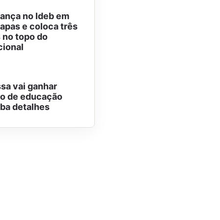
ança no Ideb em
tapas e coloca três
 no topo do
cional
sa vai ganhar
ro de educação
aiba detalhes