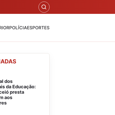
RIOR
POLÍCIA
ESPORTES
NADAS
al dos
ais da Educação:
eió presta
m aos
res