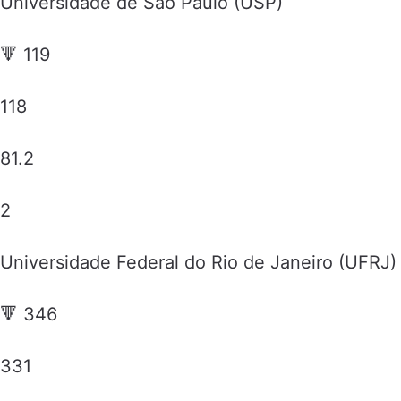
Universidade de São Paulo (USP)
🔻 119
118
81.2
2
Universidade Federal do Rio de Janeiro (UFRJ)
🔻 346
331