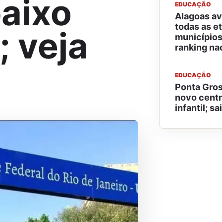
baixo
EDUCAÇÃO
Alagoas av
todas as e
 veja
municípios
ranking na
EDUCAÇÃO
Ponta Gros
novo cent
infantil; s