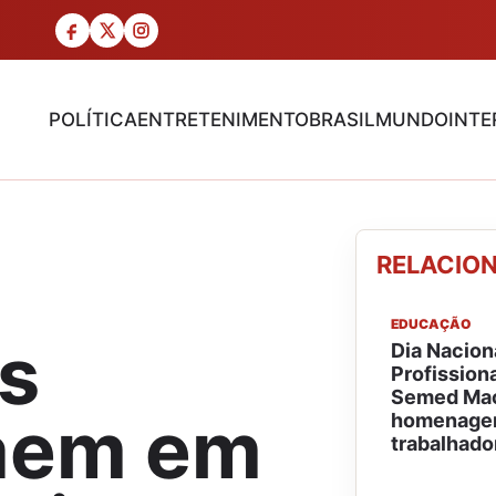
POLÍTICA
ENTRETENIMENTO
BRASIL
MUNDO
INTE
RELACIO
EDUCAÇÃO
s
Dia Nacion
Profission
Semed Mac
caem em
homenage
trabalhado