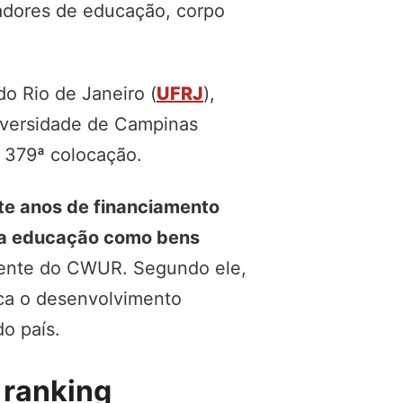
cadores de educação, corpo
o Rio de Janeiro (
UFRJ
),
niversidade de Campinas
 379ª colocação.
lete anos de financiamento
 da educação como bens
dente do CWUR. Segundo ele,
ica o desenvolvimento
do país.
 ranking