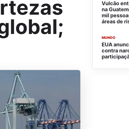
ertezas
Vulcão ent
na Guatema
mil pessoa
global;
áreas de r
MUNDO
EUA anunci
contra nar
participaçã