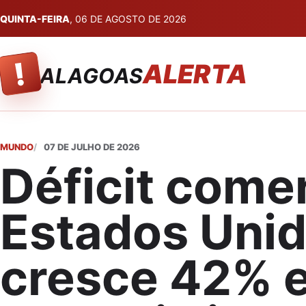
QUINTA-FEIRA
, 06 DE AGOSTO DE 2026
!
ALERTA
ALAGOAS
MUNDO
07 DE JULHO DE 2026
Déficit comer
Estados Uni
cresce 42% 