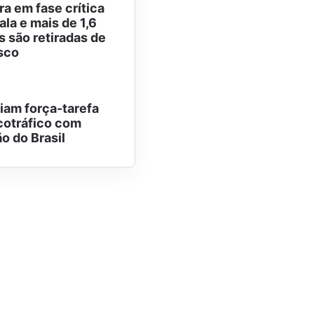
ra em fase crítica
la e mais de 1,6
s são retiradas de
isco
am força-tarefa
cotráfico com
o do Brasil