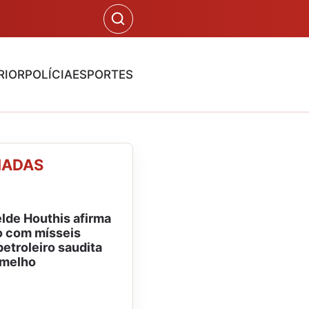
RIOR
POLÍCIA
ESPORTES
NADAS
lde Houthis afirma
o com mísseis
petroleiro saudita
rmelho