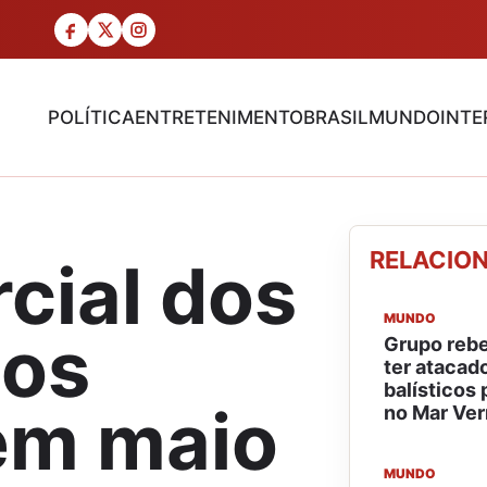
POLÍTICA
ENTRETENIMENTO
BRASIL
MUNDO
INTE
RELACIO
cial dos
MUNDO
dos
Grupo rebe
ter atacad
balísticos 
em maio
no Mar Ve
MUNDO