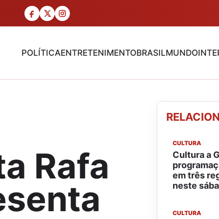
POLÍTICA
ENTRETENIMENTO
BRASIL
MUNDO
INTE
RELACIO
CULTURA
ta Rafa
Cultura a G
programaç
em três re
esenta
neste sába
CULTURA