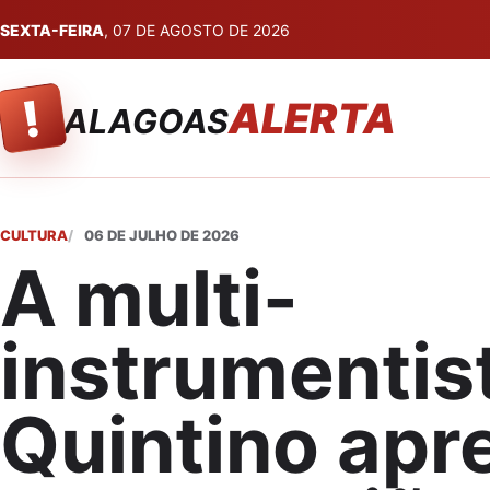
SEXTA-FEIRA
, 07 DE AGOSTO DE 2026
!
ALERTA
ALAGOAS
CULTURA
06 DE JULHO DE 2026
A multi-
instrumentis
Quintino apr