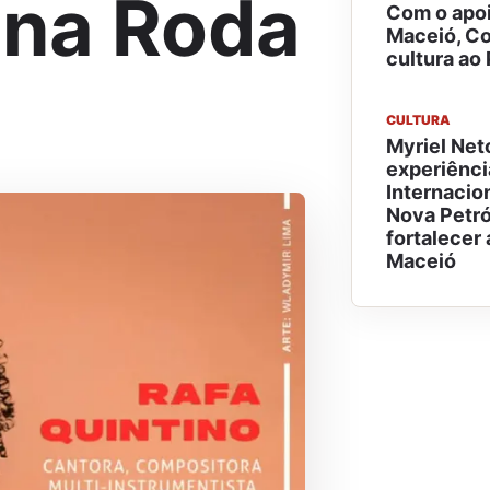
 na Roda
Com o apoi
Maceió, Co
cultura ao
CULTURA
Myriel Net
experiênci
Internacion
Nova Petró
fortalecer 
Maceió