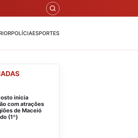
RIOR
POLÍCIA
ESPORTES
NADAS
osto inicia
ão com atrações
giões de Maceió
do (1º)