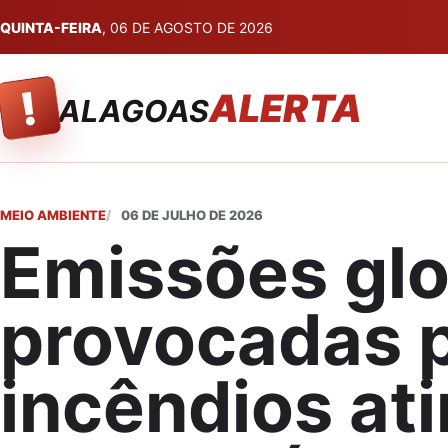
QUINTA-FEIRA
, 06 DE AGOSTO DE 2026
!
ALERTA
ALAGOAS
MEIO AMBIENTE
06 DE JULHO DE 2026
Emissões glo
provocadas 
incêndios at