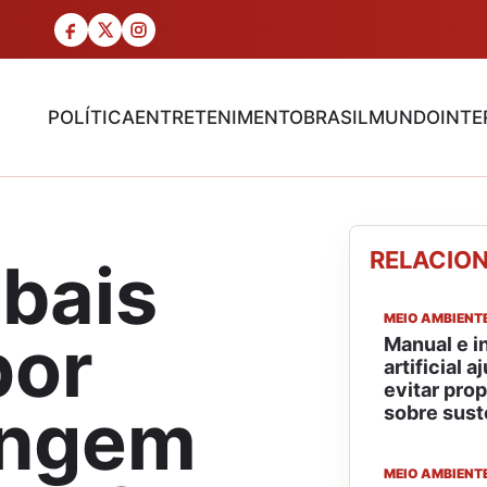
POLÍTICA
ENTRETENIMENTO
BRASIL
MUNDO
INTE
RELACIO
bais
MEIO AMBIENT
por
Manual e i
artificial
evitar pro
ingem
sobre sust
MEIO AMBIENT