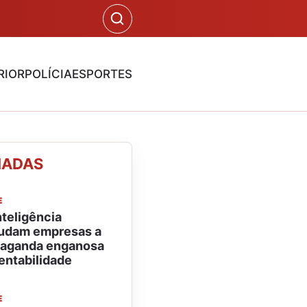
RIOR
POLÍCIA
ESPORTES
NADAS
E
nteligência
 ajudam empresas a
paganda enganosa
entabilidade
E