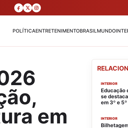
POLÍTICA
ENTRETENIMENTO
BRASIL
MUNDO
INTE
RELACIO
2026
INTERIOR
ção,
Educação 
se destaca
em 3º e 5º
tura em
INTERIOR
Bilhetagem