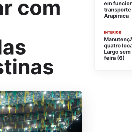
ar com
em funcio
transporte
Arapiraca
INTERIOR
das
Manutençã
quatro loc
Largo sem 
stinas
feira (6)