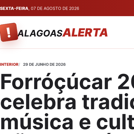
SEXTA-FEIRA
, 07 DE AGOSTO DE 2026
!
ALERTA
ALAGOAS
INTERIOR
29 DE JUNHO DE 2026
Forróçúcar 
celebra tradi
música e cul