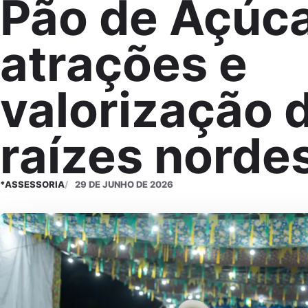
Pão de Açúc
atrações e
valorização 
raízes norde
*ASSESSORIA
29 DE JUNHO DE 2026