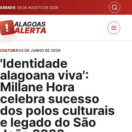
SÁBADO
, 08 DE AGOSTO DE 2026
ALAGOAS
!
ALERTA
CULTURA
30 DE JUNHO DE 2026
'Identidade
alagoana viva':
Millane Hora
celebra sucesso
dos polos culturais
e legado do São