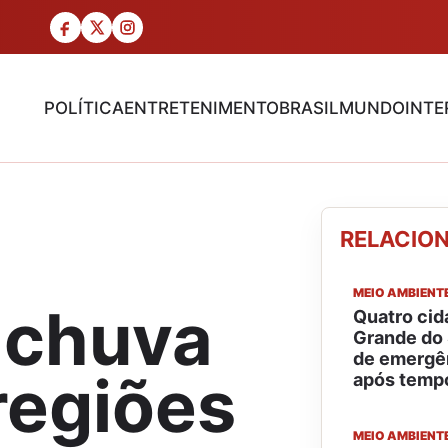
POLÍTICA
ENTRETENIMENTO
BRASIL
MUNDO
INTE
RELACIO
MEIO AMBIENT
 chuva
Quatro cid
Grande do 
de emergê
regiões
após temp
MEIO AMBIENT