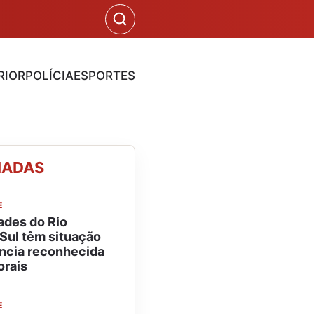
RIOR
POLÍCIA
ESPORTES
NADAS
E
ades do Rio
Sul têm situação
ncia reconhecida
orais
E