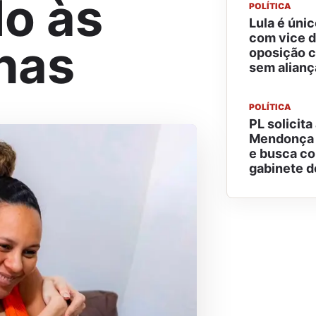
o às
POLÍTICA
Lula é úni
com vice d
nas
oposição c
sem alianç
POLÍTICA
PL solicita
Mendonça q
e busca co
gabinete d