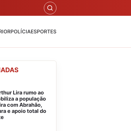
RIOR
POLÍCIA
ESPORTES
NADAS
rthur Lira rumo ao
iliza a população
ira com Abrahão,
ra e apoio total do
te