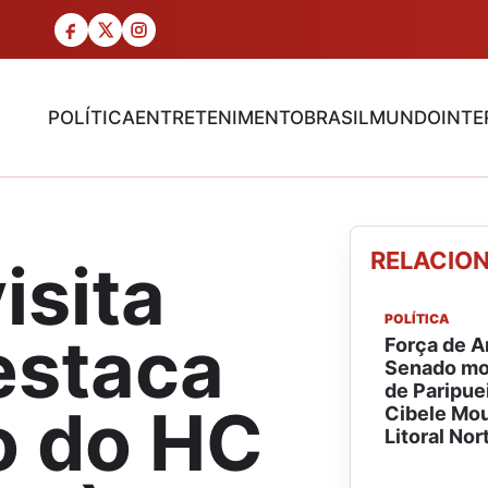
POLÍTICA
ENTRETENIMENTO
BRASIL
MUNDO
INTE
RELACIO
isita
POLÍTICA
estaca
Força de A
Senado mob
de Paripue
 do HC
Cibele Mou
Litoral Nor