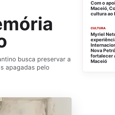
m
Com o apoi
Maceió, Co
cultura ao
emória
CULTURA
o
Myriel Net
experiênci
Internacion
Nova Petró
fortalecer 
antino busca preservar a
Maceió
ias apagadas pelo