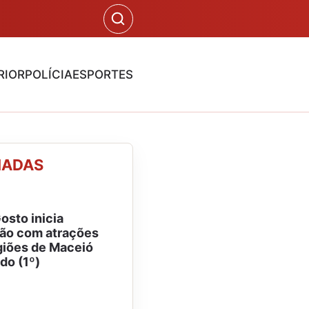
RIOR
POLÍCIA
ESPORTES
NADAS
osto inicia
ão com atrações
giões de Maceió
do (1º)