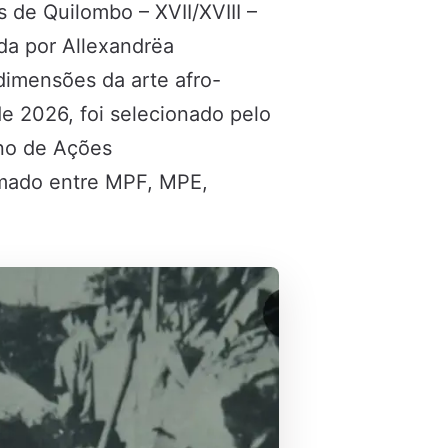
 de Quilombo – XVII/XVIII –
da por Allexandrëa
dimensões da arte afro-
 de 2026, foi selecionado pelo
ano de Ações
irmado entre MPF, MPE,