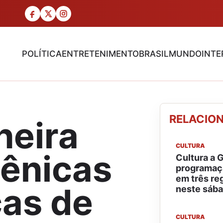
POLÍTICA
ENTRETENIMENTO
BRASIL
MUNDO
INTE
RELACIO
neira
CULTURA
cênicas
Cultura a G
programaç
em três re
ças de
neste sába
CULTURA