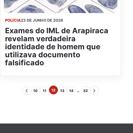
POLÍCIA
23 DE JUNHO DE 2026
Exames do IML de Arapiraca
revelam verdadeira
identidade de homem que
utilizava documento
falsificado
12
10
11
13
14
…
32