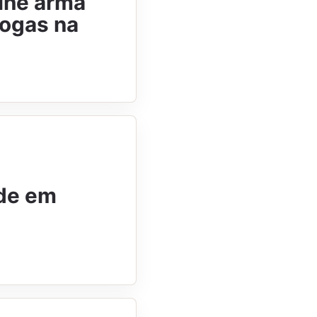
lhe arma
rogas na
ude em