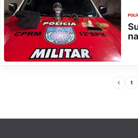
POLÍ
Su
na
1