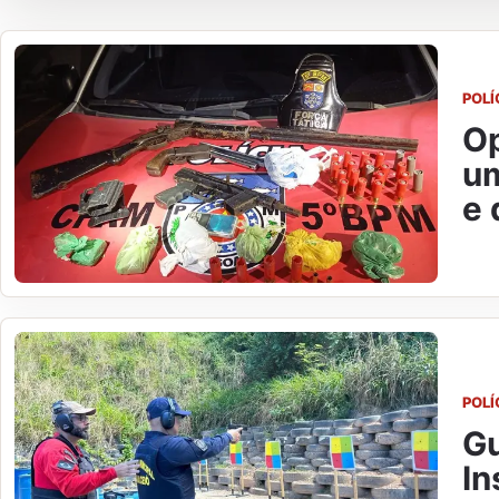
POLÍ
Op
um
e 
POLÍ
Gu
In