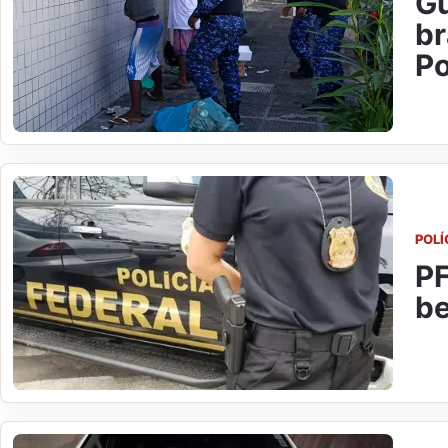
Gu
br
Po
POLÍ
PF
be