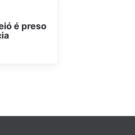
ió é preso
cia