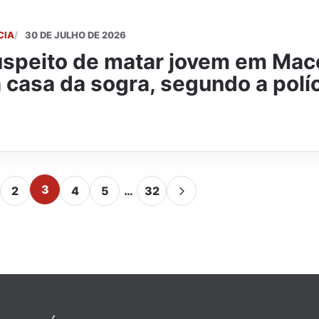
CIA
30 DE JULHO DE 2026
speito de matar jovem em Mace
 casa da sogra, segundo a polí
3
2
4
5
…
32