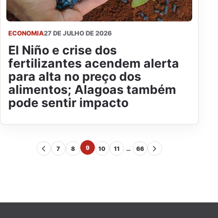
ECONOMIA
27 DE JULHO DE 2026
El Niño e crise dos
fertilizantes acendem alerta
para alta no preço dos
alimentos; Alagoas também
pode sentir impacto
9
7
8
10
11
…
66