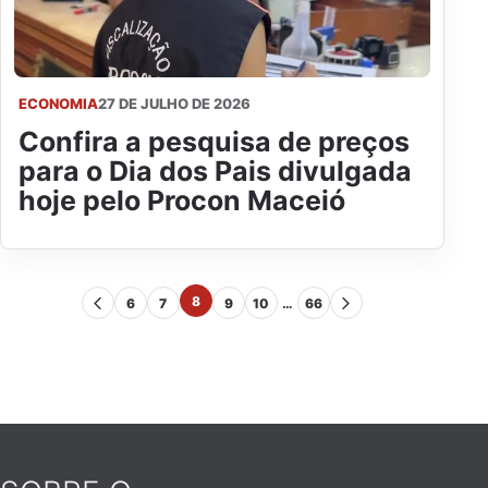
ECONOMIA
27 DE JULHO DE 2026
Confira a pesquisa de preços
para o Dia dos Pais divulgada
hoje pelo Procon Maceió
8
6
7
9
10
…
66