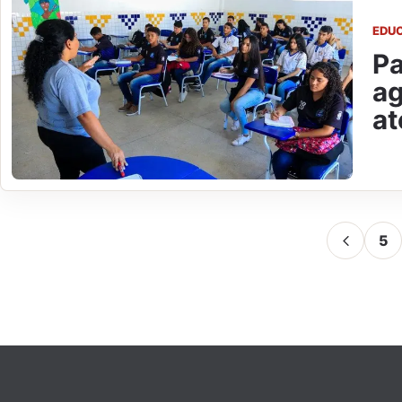
EDU
P
ag
at
5