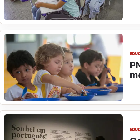
EDU
PN
m
EDU