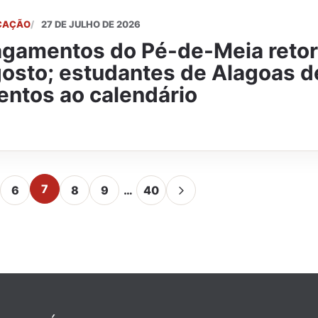
CAÇÃO
27 DE JULHO DE 2026
agamentos do Pé-de-Meia reto
osto; estudantes de Alagoas d
entos ao calendário
7
6
8
9
…
40