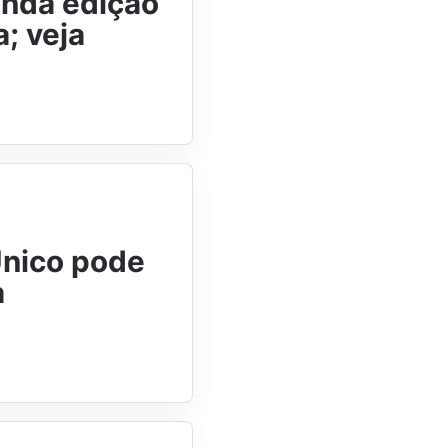
unda edição
; veja
Único pode
a