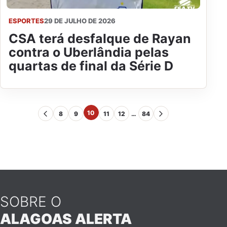
ESPORTES
29 DE JULHO DE 2026
CSA terá desfalque de Rayan
contra o Uberlândia pelas
quartas de final da Série D
10
8
9
11
12
…
84
SOBRE O
ALAGOAS ALERTA