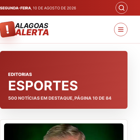
SEGUNDA-FEIRA
, 10 DE AGOSTO DE 2026
ALAGOAS
!
ALERTA
EDITORIAS
ESPORTES
500
NOTÍCIAS EM DESTAQUE, PÁGINA
10
DE
84