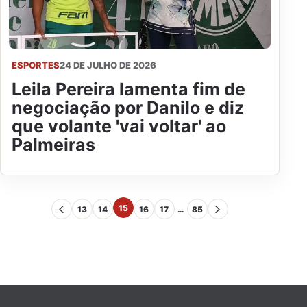
ESPORTES
24 DE JULHO DE 2026
Leila Pereira lamenta fim de
negociação por Danilo e diz
que volante 'vai voltar' ao
Palmeiras
15
13
14
16
17
…
85